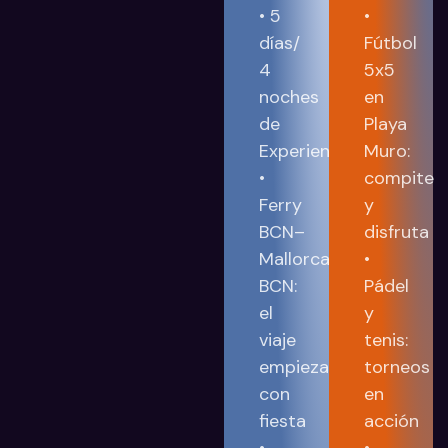
• 5
•
días/
Fútbol
4
5x5
noches
en
de
Playa
Experiencia
Muro:
•
compite
Ferry
y
BCN–
disfruta
Mallorca–
•
BCN:
Pádel
el
y
viaje
tenis:
empieza
torneos
con
en
fiesta
acción