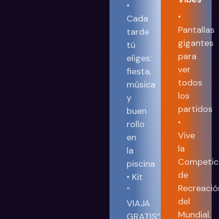
•
•
Cada
Pantallas
tarde
gigantes
tú
para
eliges:
ver
fiesta,
todos
música
los
y
partidos
buen
•
rollo
Vive
en
la
la
Competic
piscina
de
• Kit
Recreació
“
del
VIAJA
Mundial.
GRATIS”