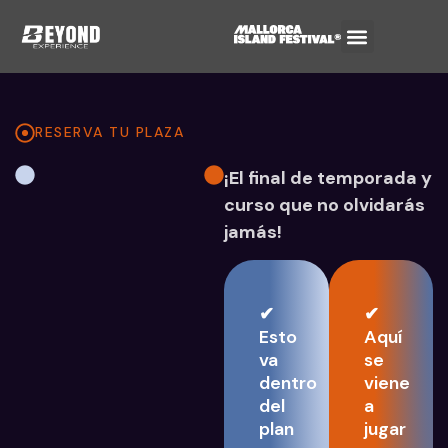
RESERVA TU PLAZA
¡El final de temporada y
curso que no olvidarás
jamás!
✔
✔
Esto
Aquí
va
se
dentro
viene
del
a
plan
jugar