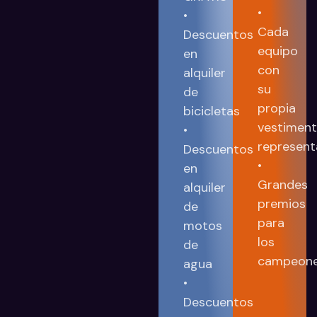
•
•
Cada
Descuentos
equipo
en
con
alquiler
su
de
propia
bicicletas
vestimen
•
representa
Descuentos
•
en
Grandes
alquiler
premios
de
para
motos
los
de
campeone
agua
•
Descuentos