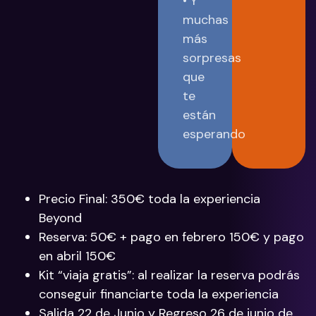
• Y
muchas
más
sorpresas
que
te
están
esperando
Precio Final: 350€ toda la experiencia
Beyond
Reserva: 50€ + pago en febrero 150€ y pago
en abril 150€
Kit “viaja gratis”: al realizar la reserva podrás
conseguir financiarte toda la experiencia
Salida 22 de Junio y Regreso 26 de junio de